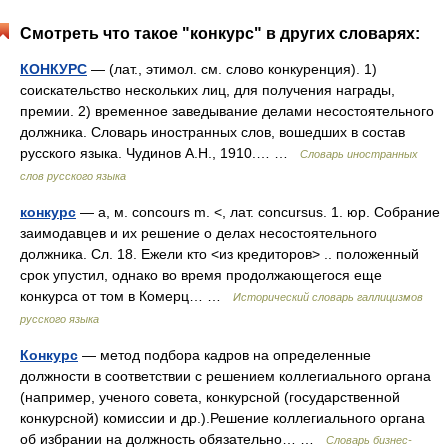
Смотреть что такое "конкурс" в других словарях:
КОНКУРС
— (лат., этимол. см. слово конкуренция). 1)
соискательство нескольких лиц, для получения награды,
премии. 2) временное заведывание делами несостоятельного
должника. Словарь иностранных слов, вошедших в состав
русского языка. Чудинов А.Н., 1910.… …
Словарь иностранных
слов русского языка
конкурс
— а, м. concours m. <, лат. concursus. 1. юр. Собрание
заимодавцев и их решение о делах несостоятельного
должника. Сл. 18. Ежели кто <из кредиторов> .. положенный
срок упустил, однако во время продолжающегося еще
конкурса от том в Комерц… …
Исторический словарь галлицизмов
русского языка
Конкурс
— метод подбора кадров на определенные
должности в соответствии с решением коллегиального органа
(например, ученого совета, конкурсной (государственной
конкурсной) комиссии и др.).Решение коллегиального органа
об избрании на должность обязательно… …
Словарь бизнес-