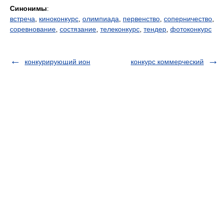
Синонимы
:
встреча
,
киноконкурс
,
олимпиада
,
первенство
,
соперничество
,
соревнование
,
состязание
,
телеконкурс
,
тендер
,
фотоконкурс
конкурирующий ион
конкурс коммерческий